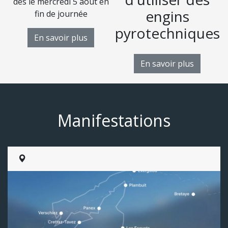
dès le mercredi 5 août en
D
engins
fin de journée
pyrotechniques
En savoir plus
En savoir plus
Manifestations