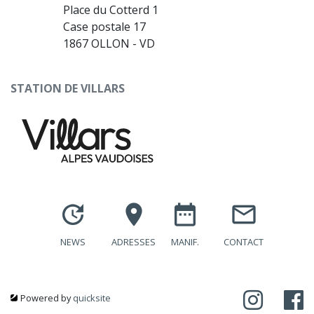
Place du Cotterd 1
Case postale 17
1867 OLLON - VD
STATION DE VILLARS
update
place
date_range
mail_outline
NEWS
ADRESSES
MANIF.
CONTACT
Powered by
quicksite