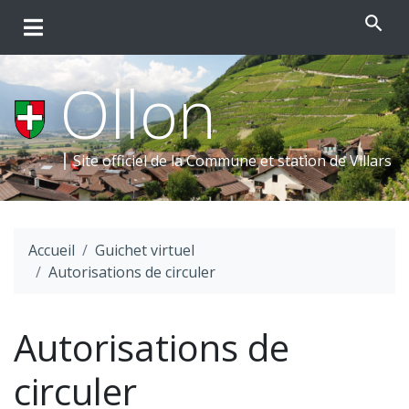
search
Ollon
Site officiel de la Commune et
station de Villars
Accueil
Guichet virtuel
Autorisations de circuler
Autorisations de
circuler