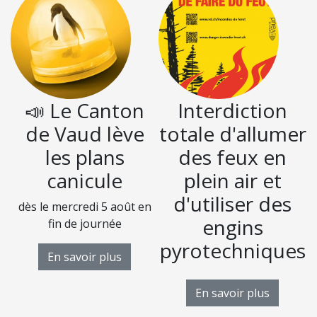
📣 Le Canton
Interdiction
de Vaud lève
totale d'allumer
les plans
des feux en
canicule
plein air et
d'utiliser des
dès le mercredi 5 août en
D
engins
fin de journée
pyrotechniques
En savoir plus
En savoir plus