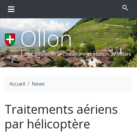
search
Ollon
Site officiel de la Commune et
station de Villars
Accueil
News
Traitements aériens
par hélicoptère