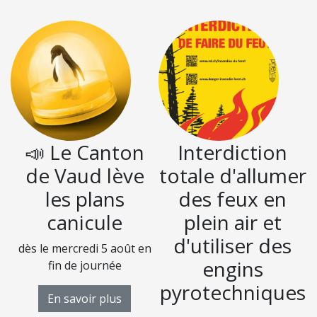
📣 Le Canton
Interdiction
de Vaud lève
totale d'allumer
les plans
des feux en
canicule
plein air et
d'utiliser des
dès le mercredi 5 août en
D
engins
fin de journée
pyrotechniques
En savoir plus