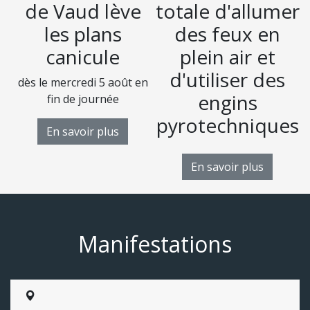
de Vaud lève
totale d'allumer
les plans
des feux en
canicule
plein air et
d'utiliser des
dès le mercredi 5 août en
D
engins
fin de journée
pyrotechniques
En savoir plus
En savoir plus
Manifestations