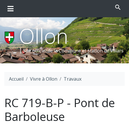
search
Ollon
Site officiel de la Commune et
station de Villars
Accueil
Vivre à Ollon
Travaux
RC 719-B-P - Pont de
Barboleuse