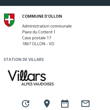
COMMUNE D'OLLON
Administration communale
Place du Cotterd 1
Case postale 17
1867 OLLON - VD
STATION DE VILLARS
update
place
date_range
mail_outline