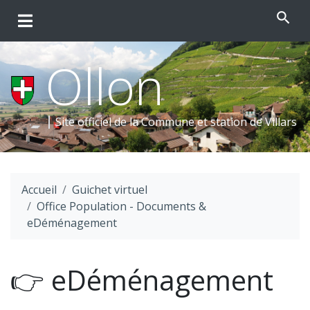
search
Ollon
Site officiel de la Commune et
station de Villars
Accueil
Guichet virtuel
Office Population - Documents &
eDéménagement
👉 eDéménagement