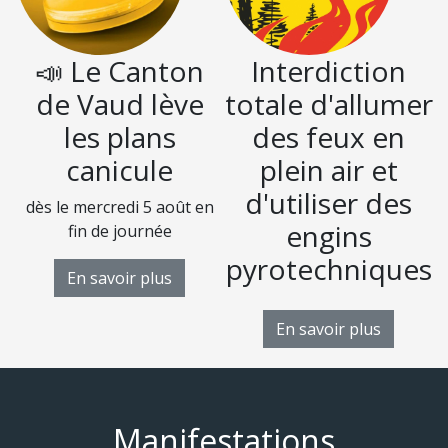
📣 Le Canton
Interdiction
de Vaud lève
totale d'allumer
les plans
des feux en
canicule
plein air et
d'utiliser des
dès le mercredi 5 août en
D
engins
fin de journée
pyrotechniques
En savoir plus
En savoir plus
Manifestations