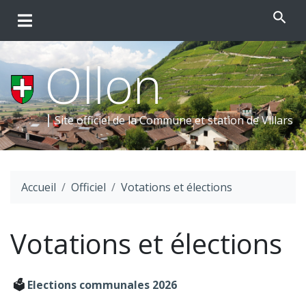
search
Ollon
Site officiel de la Commune et
station de Villars
Accueil
Officiel
Votations et élections
Votations et élections
🗳️
Elections communales 2026