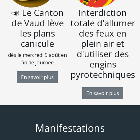
📣 Le Canton
Interdiction
de Vaud lève
totale d'allumer
les plans
des feux en
canicule
plein air et
d'utiliser des
dès le mercredi 5 août en
D
engins
fin de journée
pyrotechniques
En savoir plus
En savoir plus
Manifestations