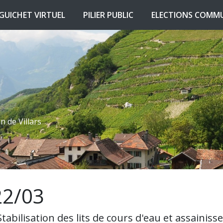
RENT)
(CURRENT)
(CURRENT)
GUICHET VIRTUEL
PILIER PUBLIC
ELECTIONS COMMU
n de Villars
22/03
tabilisation des lits de cours d'eau et assainis