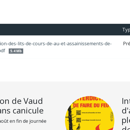
Ty
on-des-lits-de-cours-de-au-et-assainissements-de-
Pré
pdf
5.4 Mb
ton de Vaud
In
lans canicule
d'
pl
août en fin de journée
de