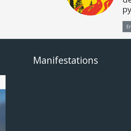
p
En
Manifestations