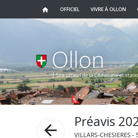
(CURRENT)
(CUR
OFFICIEL
VIVRE À OLLON
home
Ollon
Site officiel de la Commune et
statio
Préavis 20
arrow_back
VILLARS-CHESIERES - S