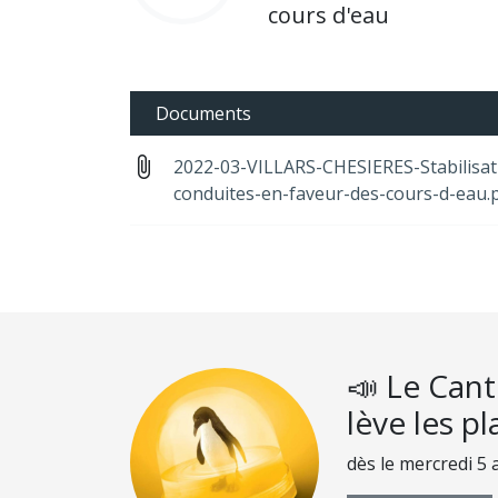
cours d'eau
Documents
attach_file
2022-03-VILLARS-CHESIERES-Stabilisati
conduites-en-faveur-des-cours-d-eau.
ns
📣 Le Can
lève les p
dès le mercredi 5 