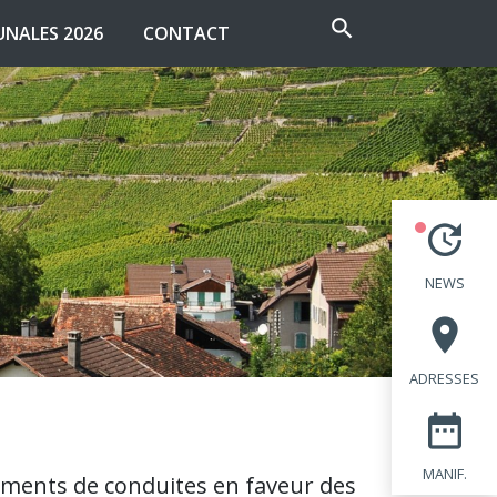
search
NALES 2026
CONTACT
update
NEWS
place
ADRESSES
date_range
MANIF.
sements de conduites en faveur des