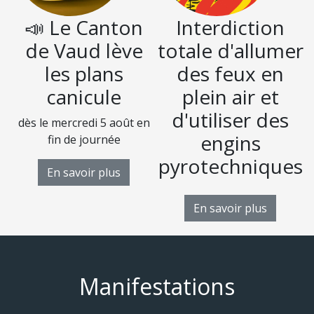
📣 Le Canton
Interdiction
de Vaud lève
totale d'allumer
les plans
des feux en
canicule
plein air et
d'utiliser des
dès le mercredi 5 août en
D
engins
fin de journée
pyrotechniques
En savoir plus
En savoir plus
Manifestations