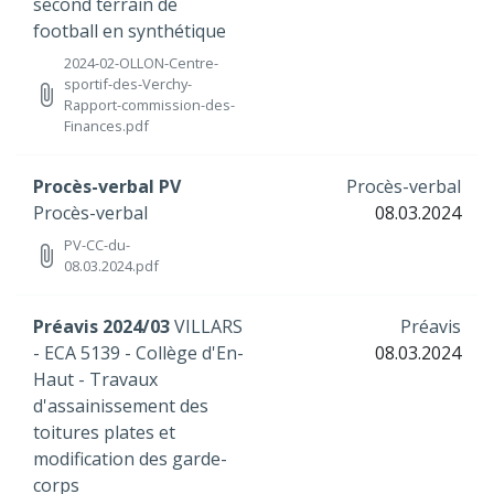
second terrain de
football en synthétique
2024-02-OLLON-Centre-
sportif-des-Verchy-
attach_file
Rapport-commission-des-
Finances.pdf
Procès-verbal PV
Procès-verbal
Procès-verbal
08.03.2024
PV-CC-du-
attach_file
08.03.2024.pdf
Préavis 2024/03
VILLARS
Préavis
- ECA 5139 - Collège d'En-
08.03.2024
Haut - Travaux
d'assainissement des
toitures plates et
modification des garde-
corps