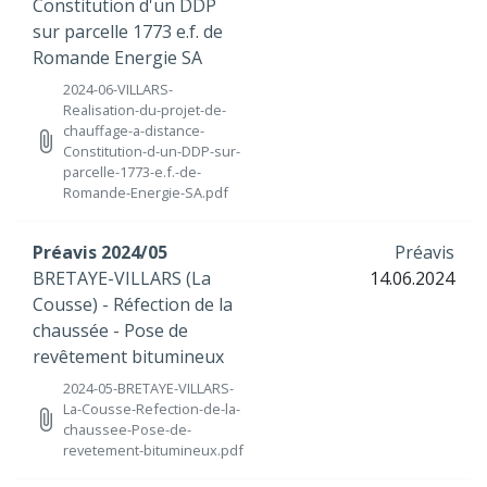
Constitution d'un DDP
sur parcelle 1773 e.f. de
Romande Energie SA
2024-06-VILLARS-
Realisation-du-projet-de-
chauffage-a-distance-
attach_file
Constitution-d-un-DDP-sur-
parcelle-1773-e.f.-de-
Romande-Energie-SA.pdf
Préavis 2024/05
Préavis
BRETAYE-VILLARS (La
14.06.2024
Cousse) - Réfection de la
chaussée - Pose de
revêtement bitumineux
2024-05-BRETAYE-VILLARS-
La-Cousse-Refection-de-la-
attach_file
chaussee-Pose-de-
revetement-bitumineux.pdf