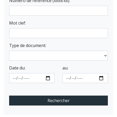
Numéro de référence (xxxx/xx):
Mot clef:
Type de document:
Date du:
au: