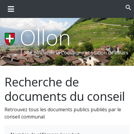
search
Ollon
Site officiel de la Commune et
station de Villars
Recherche de
documents du conseil
Retrouvez tous les documents publics publiés par le
conseil communal.