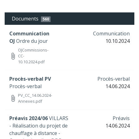
Documents
560
Communication
Communication
OJ
Ordre du jour
10.10.2024
OJCommissions-
attach_file
CC-
10.10.2024.pdf
Procès-verbal PV
Procès-verbal
Procès-verbal
14.06.2024
PV_CC_14.06.2024-
attach_file
Annexes.pdf
Préavis 2024/06
VILLARS
Préavis
- Réalisation du projet de
14.06.2024
chauffage à distance -