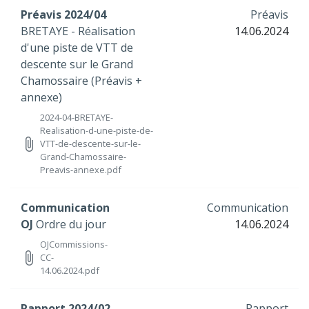
Préavis 2024/04
Préavis
BRETAYE - Réalisation
14.06.2024
d'une piste de VTT de
descente sur le Grand
Chamossaire (Préavis +
annexe)
2024-04-BRETAYE-
Realisation-d-une-piste-de-
attach_file
VTT-de-descente-sur-le-
Grand-Chamossaire-
Preavis-annexe.pdf
Communication
Communication
OJ
Ordre du jour
14.06.2024
OJCommissions-
attach_file
CC-
14.06.2024.pdf
Rapport 2024/02
Rapport