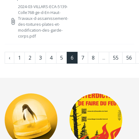
2024-03-VILLARS-ECA-5139-
Colle768-ge-d-En-Haut-
Travaux-d-assainissement-
attach_file
des-toitures-plates-et-
modification-des-garde-
corps.pdf
‹
1
2
3
4
5
6
7
8
...
55
56